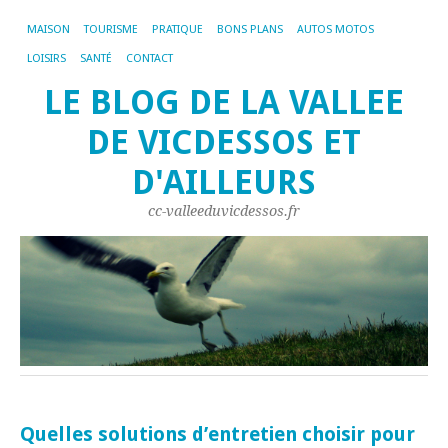
MAISON
TOURISME
PRATIQUE
BONS PLANS
AUTOS MOTOS
LOISIRS
SANTÉ
CONTACT
LE BLOG DE LA VALLEE
DE VICDESSOS ET
D'AILLEURS
cc-valleeduvicdessos.fr
Quelles solutions d’entretien choisir pour