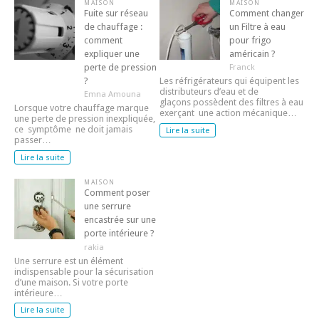
MAISON
MAISON
Fuite sur réseau
Comment changer
de chauffage :
un Filtre à eau
comment
pour frigo
expliquer une
américain ?
perte de pression
Franck
?
Les réfrigérateurs qui équipent les
distributeurs d’eau et de
Emna Amouna
glaçons possèdent des filtres à eau
Lorsque votre chauffage marque
exerçant une action mécanique…
une perte de pression inexpliquée,
ce symptôme ne doit jamais
Lire la suite
passer…
Lire la suite
MAISON
Comment poser
une serrure
encastrée sur une
porte intérieure ?
rakia
Une serrure est un élément
indispensable pour la sécurisation
d’une maison. Si votre porte
intérieure…
Lire la suite