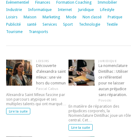
Evènementiel
Finances
Formation Coaching
Immobilier
Industrie
Informatique
Internet
Juridique
Lifestyle
Loisirs
Maison
Marketing
Mode
Non classé
Pratique
Publicité
santé
Services
Sport
Technologie
Textile
Tourisme
Transports
LOISIRS
JURIDIQUE
Découverte
La nomenclature
d’alexandra saint
Dintilhac : Utiliser
mleux : une vie
ce référentiel
hors du commun
pour ne laisser
aucun préjudice
Pascal Cabus
sans réparation.
Alexandra Saint Mleux fascine par
son parcours atypique et ses
Povoski
multiples talents qui ont marqué…
En matière de réparation des
préjudices corporels, la
Lire la suite
Nomenclature Dintilhac joue un rôle
central. Cet…
Lire la suite