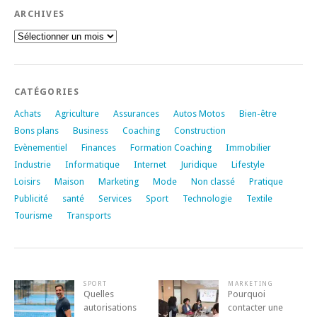
ARCHIVES
Archives
CATÉGORIES
Achats
Agriculture
Assurances
Autos Motos
Bien-être
Bons plans
Business
Coaching
Construction
Evènementiel
Finances
Formation Coaching
Immobilier
Industrie
Informatique
Internet
Juridique
Lifestyle
Loisirs
Maison
Marketing
Mode
Non classé
Pratique
Publicité
santé
Services
Sport
Technologie
Textile
Tourisme
Transports
SPORT
MARKETING
Quelles
Pourquoi
autorisations
contacter une