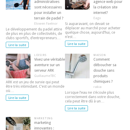
administratives
agence web pour
sont nécessaires
la création site
pour installer un
internet?
terrain de padel ?
Eago
Elowen Faelnor
Si auparavant, on devait se
déplacer au marché pour acheter
Le développement du padel attire
quelque chose, aujourd’hui, ce
de plus en plus de collectivités, de
n’est…
clubs sportifs, d’entrepreneurs…
Lire la suite
Lire la suite
LOISIRS
MAISON
Vivez une véritable
Comment
aventure sur un
déboucher sa
serveur ARK
douche sans
produits
GuillaumeTBC
chimiques ?
ARK est un jeu de survie qui peut
être très intimidant. C’est un monde
rakia
où…
Lorsque l’eau ne s’écoule plus
correctement dans votre douche,
Lire la suite
cela peut être dû à un…
Lire la suite
MARKETING
marketing
innovantes :