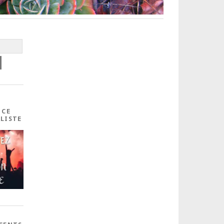
 CE
ALISTE