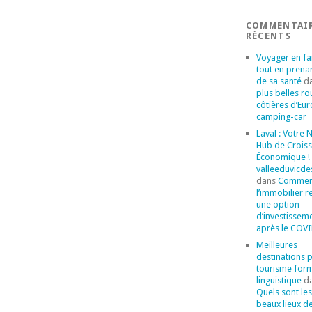
COMMENTAI
RÉCENTS
Voyager en fa
tout en prena
de sa santé
d
plus belles ro
côtières d’Eu
camping-car
Laval : Votre
Hub de Crois
Économique ! 
valleeduvicde
dans
Commen
l’immobilier r
une option
d’investissem
après le COVI
Meilleures
destinations 
tourisme for
linguistique
d
Quels sont les
beaux lieux d