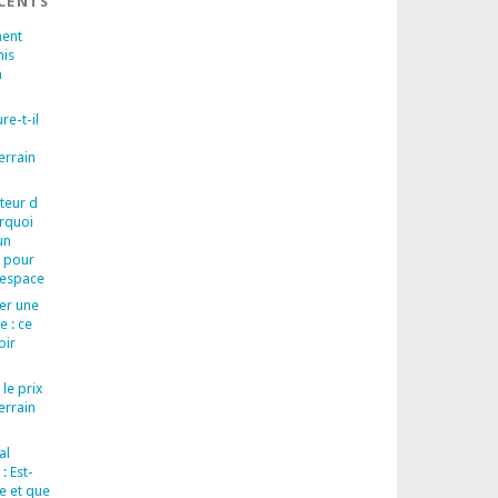
ÉCENTS
ent
nis
n
re-t-il
errain
teur d
urquoi
un
l pour
 espace
rer une
e : ce
oir
 le prix
errain
al
: Est-
re et que