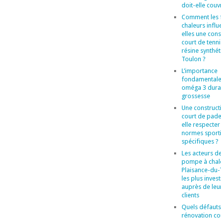
doit-elle couvr
Comment les 
chaleurs influ
elles une cons
court de tenni
résine synthét
Toulon ?
L’importance
fondamentale
oméga 3 duran
grossesse
Une construct
court de pade
elle respecter
normes sport
spécifiques ?
Les acteurs de
pompe à chal
Plaisance-du
les plus invest
auprès de leu
clients
Quels défauts
rénovation co