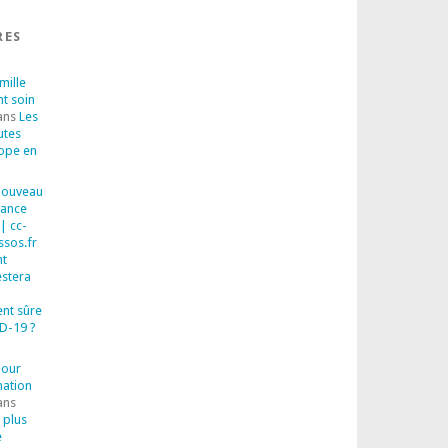
RES
mille
nt soin
ans
Les
utes
rope en
 Nouveau
sance
| cc-
ssos.fr
t
estera
ent sûre
D-19 ?
pour
mation
ans
 plus
e