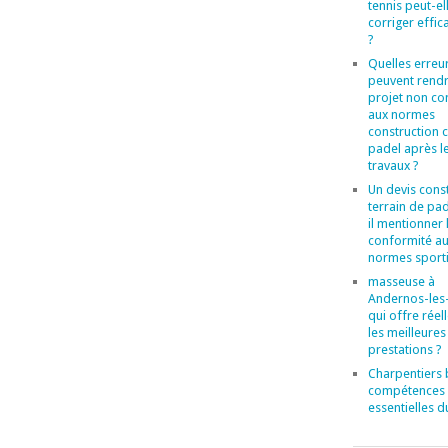
tennis peut-el
corriger effi
?
Quelles erreu
peuvent rend
projet non c
aux normes
construction 
padel après l
travaux ?
Un devis cons
terrain de pad
il mentionner 
conformité a
normes sporti
masseuse à
Andernos-les-
qui offre rée
les meilleures
prestations ?
Charpentiers b
compétences
essentielles d