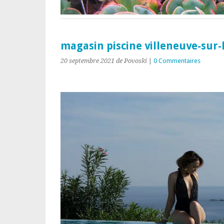
magasin piscine villeneuve-sur-
20 septembre 2021
de Povoski
|
0 Commentaires