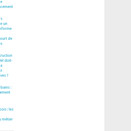
le
cacement
rs
re un
onforme
court de
es
truction
el doit-
la
ux
ves ?
bains :
llement
ois : les
u métier