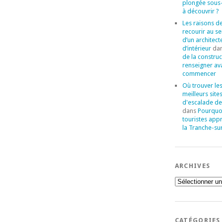
plongée sous
à découvrir ?
Les raisons d
recourir au se
d’un architect
d’intérieur
da
de la construc
renseigner av
commencer
Où trouver le
meilleurs site
d'escalade de
dans
Pourquoi
touristes app
la Tranche-su
ARCHIVES
Archives
CATÉGORIES