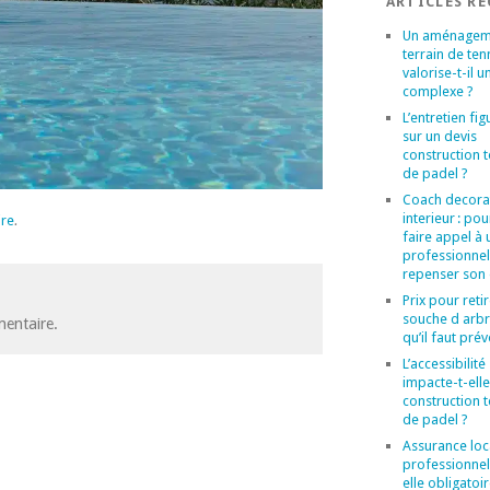
ARTICLES R
Un aménagem
terrain de ten
valorise-t-il u
complexe ?
L’entretien figu
sur un devis
construction t
de padel ?
Coach decora
interieur : po
ire
.
faire appel à 
professionne
repenser son
Prix pour reti
souche d arbr
entaire.
qu’il faut prév
L’accessibilité
impacte-t-elle
construction t
de padel ?
Assurance loc
professionnel 
elle obligatoi