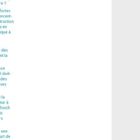
ir ?
fortes
encent-
truction
s en
ique à
 des
t la
ion
l doit-
 des
ives
 la
eur à
-Touch
is
rs
 une
urt de