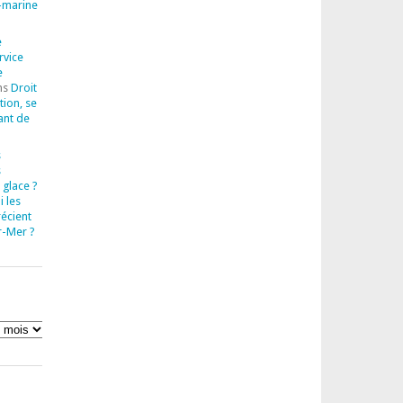
-marine
e
rvice
e
ns
Droit
tion, se
ant de
s
s
 glace ?
 les
récient
r-Mer ?