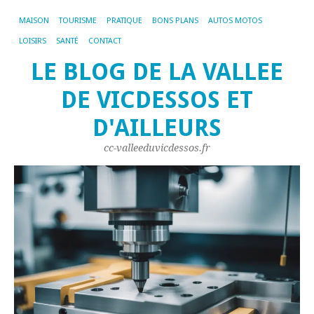
MAISON
TOURISME
PRATIQUE
BONS PLANS
AUTOS MOTOS
LOISIRS
SANTÉ
CONTACT
LE BLOG DE LA VALLEE
DE VICDESSOS ET
D'AILLEURS
cc-valleeduvicdessos.fr