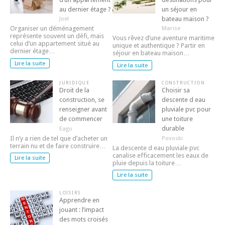
au dernier étage ?
un séjour en
bateau maison ?
Joel
Marise
Organiser un déménagement
représente souvent un défi, mais
Vous rêvez d’une aventure maritime
celui d’un appartement situé au
unique et authentique ? Partir en
dernier étage…
séjour en bateau maison…
Lire la suite
Lire la suite
JURIDIQUE
CONSTRUCTION
Droit de la
Choisir sa
construction, se
descente d eau
renseigner avant
pluviale pvc pour
de commencer
une toiture
durable
Eago
Povoski
Il n’y a rien de tel que d’acheter un
terrain nu et de faire construire…
La descente d eau pluviale pvc
canalise efficacement les eaux de
Lire la suite
pluie depuis la toiture…
Lire la suite
LOISIRS
Apprendre en
jouant : l’impact
des mots croisés