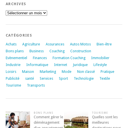
ARCHIVES
Archives
CATÉGORIES
Achats
Agriculture
Assurances
Autos Motos
Bien-être
Bons plans
Business
Coaching
Construction
Evènementiel
Finances
Formation Coaching
Immobilier
Industrie
Informatique
Internet
Juridique
Lifestyle
Loisirs
Maison
Marketing
Mode
Non classé
Pratique
Publicité
santé
Services
Sport
Technologie
Textile
Tourisme
Transports
BONS PLANS
TOURISME
Comment gérer le
Quelles sont les
déménagement
meilleures
d’un appartement
destinations pour