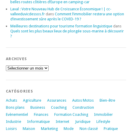
belles routes côtières d’Europe en camping-car
Laval : Votre Nouveau Hub de Croissance Économique ! | cc-
valleeduvicdessos.fr
dans
Comment l’immobilier restera une option
d’investissement sûre après le COVID-19 ?
Meilleures destinations pour tourisme formation linguistique
dans
Quels sont les plus beaux lieux de plongée sous-marine à découvrir
?
ARCHIVES
Archives
CATÉGORIES
Achats
Agriculture
Assurances
Autos Motos
Bien-être
Bons plans
Business
Coaching
Construction
Evènementiel
Finances
Formation Coaching
Immobilier
Industrie
Informatique
Internet
Juridique
Lifestyle
Loisirs
Maison
Marketing
Mode
Non classé
Pratique