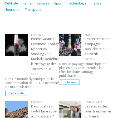
Publicité
santé
Services
Sport
Technologie
Textile
Tourisme
Transports
PRATIQUE
MARKETING
Pureté Garantie :
Les secrets d’une
Comment le Spray
campagne
Kleaner du
publicitaire qui
Smoking Club
convertit
Marbella Redéfinit
Florent
le Nettoyage des
Dans un paysage numérique de
plus en plus concurrentiel, la
Toxines de THC
réussite d’une campagne
Aline
publicitaire ne…
Dans le monde dynamique de la
Lire la suite
consommation de CBD, la nécessité
de maintenir un mode…
Lire la suite
MAISON
NON CLASSÉ
Dans quel cas
Les étapes clés
faut-il faire appel
pour transformer
à un couvreur ?
un bien en