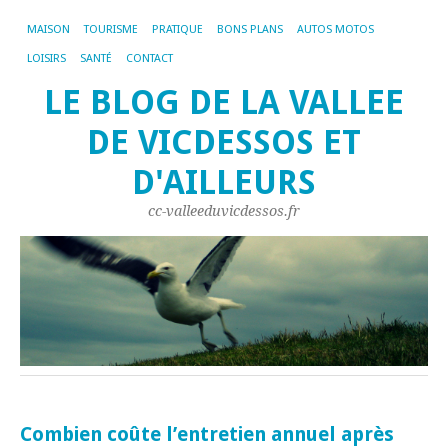
MAISON
TOURISME
PRATIQUE
BONS PLANS
AUTOS MOTOS
LOISIRS
SANTÉ
CONTACT
LE BLOG DE LA VALLEE
DE VICDESSOS ET
D'AILLEURS
cc-valleeduvicdessos.fr
Combien coûte l’entretien annuel après