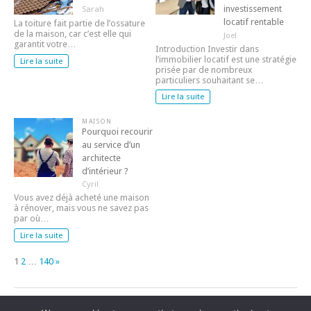
investissement
Sarah
locatif rentable
La toiture fait partie de l’ossature
de la maison, car c’est elle qui
Joel
garantit votre…
Introduction Investir dans
l’immobilier locatif est une stratégie
Lire la suite
prisée par de nombreux
particuliers souhaitant se…
Lire la suite
MAISON
Pourquoi recourir
au service d’un
architecte
d’intérieur ?
Cyril
Vous avez déjà acheté une maison
à rénover, mais vous ne savez pas
par où…
Lire la suite
Page:
Next
1
2
…
140
»