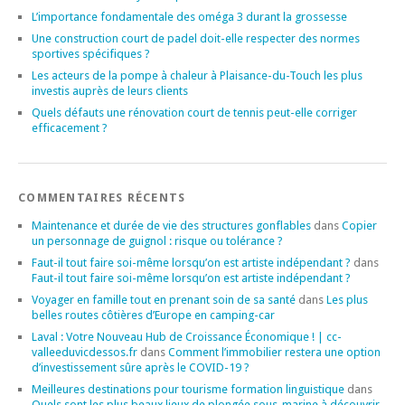
L’importance fondamentale des oméga 3 durant la grossesse
Une construction court de padel doit-elle respecter des normes
sportives spécifiques ?
Les acteurs de la pompe à chaleur à Plaisance-du-Touch les plus
investis auprès de leurs clients
Quels défauts une rénovation court de tennis peut-elle corriger
efficacement ?
COMMENTAIRES RÉCENTS
Maintenance et durée de vie des structures gonflables
dans
Copier
un personnage de guignol : risque ou tolérance ?
Faut-il tout faire soi-même lorsqu’on est artiste indépendant ?
dans
Faut-il tout faire soi-même lorsqu’on est artiste indépendant ?
Voyager en famille tout en prenant soin de sa santé
dans
Les plus
belles routes côtières d’Europe en camping-car
Laval : Votre Nouveau Hub de Croissance Économique ! | cc-
valleeduvicdessos.fr
dans
Comment l’immobilier restera une option
d’investissement sûre après le COVID-19 ?
Meilleures destinations pour tourisme formation linguistique
dans
Quels sont les plus beaux lieux de plongée sous-marine à découvrir