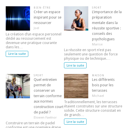
BIEN-ÊTRE
SPORT
Créer un espace
L’importance de la
inspirant pour se
préparation
ressourcer
mentale dans la
réussite sportive :
Joel
conseils des
La création d’un espace personnel
dédié au ressourcement est
psychologues
devenue une pratique courante
Marise
dans les…
La réussite en sport n’est pas
Lire la suite
seulement une question de force
physique ou de technique.…
Lire la suite
SPORT
MAISON
Quel entretien
Les différents
permet de
bois pour les
conserver un
terrasses
terrain conforme
Michael
aux normes
Traditionnellement, les terrasses
étaient construites sur une structure
construction court
solide. Cette structure consistait en
de padel ?
de grands…
Elowen Faelnor
Lire la suite
Construire un terrain de padel
conforme est une première étape