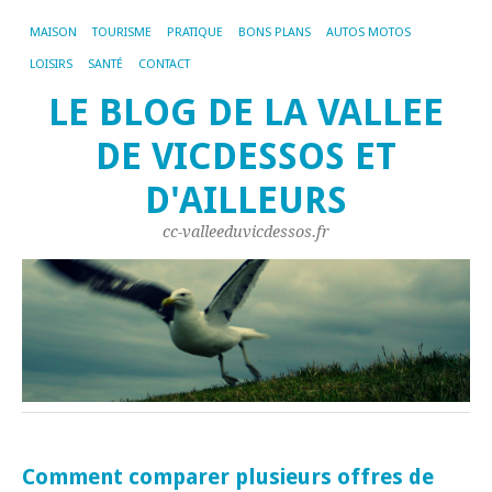
MAISON
TOURISME
PRATIQUE
BONS PLANS
AUTOS MOTOS
LOISIRS
SANTÉ
CONTACT
LE BLOG DE LA VALLEE
DE VICDESSOS ET
D'AILLEURS
cc-valleeduvicdessos.fr
Comment comparer plusieurs offres de