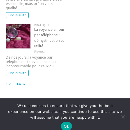
essentielle, mais préserver sa
qualité…
Lire la suite
PRATIQUE
La voyance amour
par téléphone :
démystification et
utilité
Povoski
De nos jours, la voyance par
téléphone est devenue un outil
incontournable pour ceux qui…
Lire la suite
Page:
Next
1
2
…
140
»
We use cookies to ensure that we give you the best
experience on our website. If you continue to use this site we
Blog non officiel de
https://cc-valleeduvicdessos.fr/
|
Une
will assume that you are happy with it.
collaboration avec le groupe
https://vbiovir.fr
Ok
Haut