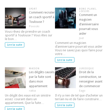
SPORT
BONS PLANS
,
LOISIRS
Comment recruter
Comment un
un coach sportif à
magicien
Toulouse ?
d’anniversaire
Povoski
pourrait vous
Vous rêvez de prendre un coach
aider
sportif à Toulouse ? Vous êtes sur
Joel
le bon…
Comment un magicien
Lire la suite
d’anniversaire pourrait vous aider
Vous ne savez pas quoi faire pour
votre…
Lire la suite
MAISON
JURIDIQUE
Les dégâts causés
Droit de la
par la fuite sont
construction, se
dans mon
renseigner avant
appartement
de commencer
rakia
Eago
Un dégât des eaux est un sinistre
Il n’y a rien de tel que d’acheter un
assez courant dans un
terrain nu et de faire construire…
appartement. Que la fuite…
Lire la suite
Lire la suite