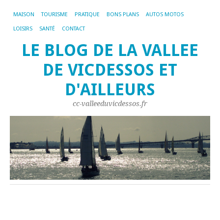
MAISON
TOURISME
PRATIQUE
BONS PLANS
AUTOS MOTOS
LOISIRS
SANTÉ
CONTACT
LE BLOG DE LA VALLEE
DE VICDESSOS ET
D'AILLEURS
cc-valleeduvicdessos.fr