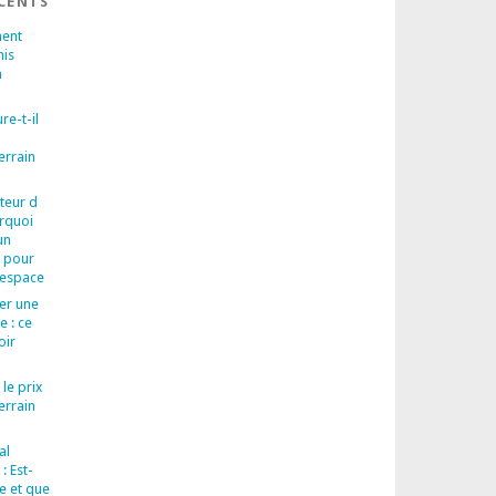
ÉCENTS
ent
nis
n
re-t-il
errain
teur d
urquoi
un
l pour
 espace
rer une
e : ce
oir
 le prix
errain
al
: Est-
re et que