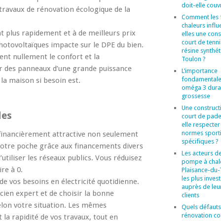
doit-elle couvr
 travaux de rénovation écologique de la
Comment les 
chaleurs influ
t plus rapidement et à de meilleurs prix
elles une cons
court de tenni
 photovoltaïques impacte sur le DPE du bien.
résine synthét
ent nullement le confort et la
Toulon ?
r des panneaux d’une grande puissance
L’importance
fondamentale
 la maison si besoin est.
oméga 3 duran
grossesse
Une construct
les
court de pade
elle respecter
normes sport
t financièrement attractive non seulement
spécifiques ?
otre poche grâce aux financements divers
Les acteurs de
’utiliser les réseaux publics. Vous réduisez
pompe à chal
re à 0.
Plaisance-du
les plus invest
e vos besoins en électricité quotidienne.
auprès de leu
icien expert et de choisir la bonne
clients
lon votre situation. Les mêmes
Quels défauts
rénovation co
t la rapidité de vos travaux, tout en