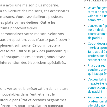
ARTICLES R
a à avoir une maison plus moderne.
Un aménagem
la couverture des maisons, ces accessoires
terrain de ten
valorise-t-il u
aisons. Vous avez d’ailleurs plusieurs
complexe ?
les plateformes dédiées. Outre les
L’entretien figu
 tuiles photovoltaïques.
sur un devis
r personnaliser votre maison. Selon vos
construction t
de padel ?
ux en question, vous n’aurez pas à couvrir
Coach decora
plement suffisante. Ce qui impactera
interieur : po
accessoires. Outre le prix des panneaux, qui
faire appel à 
professionne
ctéristiques de ces derniers, vous devez
repenser son
ntervention des électriciens spécialisés.
Prix pour reti
souche d arbr
qu’il faut prév
L’accessibilité
impacte-t-elle
construction t
ns vertes et la préservation de la nature
de padel ?
renouvelables dans l’entretien et le
Assurance loc
utenue par l’État et certains organismes.
professionnel 
financiers pour l’installation panneaux
elle obligatoi