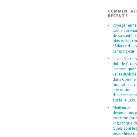
COMMENTAI
RÉCENTS
Voyager en fa
tout en prena
de sa santé
d
plus belles ro
côtières d’Eu
camping-car
Laval : Votre
Hub de Crois
Économique ! 
valleeduvicde
dans
Commen
l’immobilier r
une option
d’investissem
après le COVI
Meilleures
destinations 
tourisme for
linguistique
d
Quels sont les
beaux lieux d