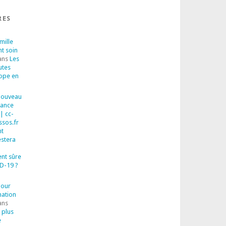
RES
mille
nt soin
ans
Les
utes
rope en
 Nouveau
sance
| cc-
ssos.fr
t
estera
ent sûre
D-19 ?
pour
mation
ans
 plus
e