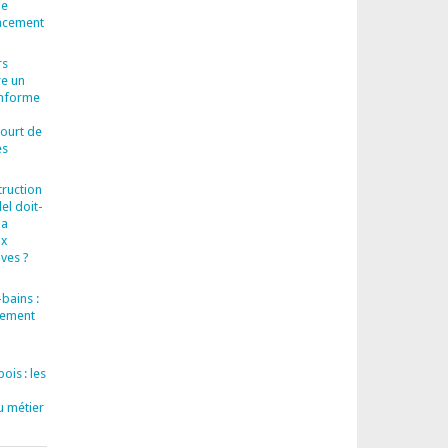
le
cacement
rs
re un
onforme
court de
es
truction
el doit-
la
ux
ves ?
bains :
llement
ois : les
u métier