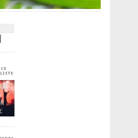
 CE
ALISTE