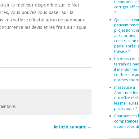
tennis peut-el
oisir le meilleur disponible sur le Net.
corriger effi
ariés, vous pouvez vous baser sur la
?
ens en matière d’installation de panneaux
Quelles erreu
peuvent rend
currence les devis et les frais au risque
projet non c
aux normes
construction 
padel après l
travaux ?
Un devis cons
terrain de pad
il mentionner 
conformité a
normes sporti
masseuse à
Andernos-les-
qui offre rée
les meilleures
entaire.
prestations ?
Charpentiers b
compétences
essentielles d
Article suivant →