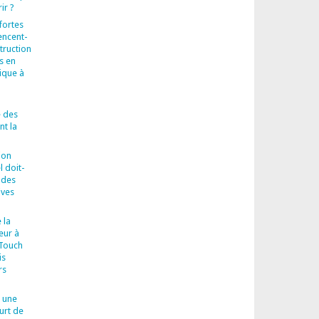
ir ?
fortes
encent-
truction
s en
ique à
 des
t la
ion
l doit-
 des
ives
 la
eur à
-Touch
is
rs
 une
urt de