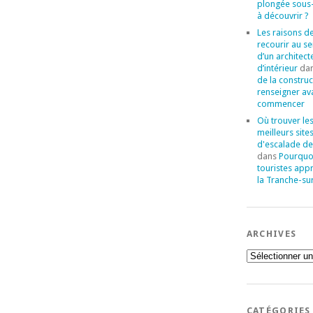
plongée sous
à découvrir ?
Les raisons d
recourir au se
d’un architect
d’intérieur
da
de la construc
renseigner av
commencer
Où trouver le
meilleurs site
d'escalade de
dans
Pourquoi
touristes app
la Tranche-su
ARCHIVES
Archives
CATÉGORIES