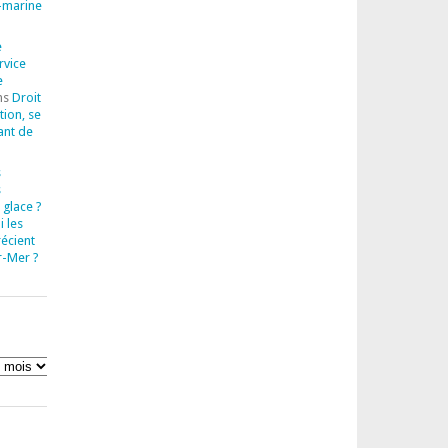
-marine
e
rvice
e
ns
Droit
tion, se
ant de
s
s
 glace ?
 les
récient
r-Mer ?