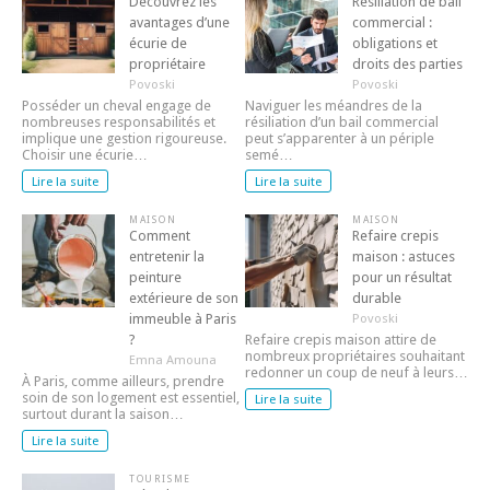
Découvrez les
Résiliation de bail
avantages d’une
commercial :
écurie de
obligations et
propriétaire
droits des parties
Povoski
Povoski
Posséder un cheval engage de
Naviguer les méandres de la
nombreuses responsabilités et
résiliation d’un bail commercial
implique une gestion rigoureuse.
peut s’apparenter à un périple
Choisir une écurie…
semé…
Lire la suite
Lire la suite
MAISON
MAISON
Comment
Refaire crepis
entretenir la
maison : astuces
peinture
pour un résultat
extérieure de son
durable
immeuble à Paris
Povoski
?
Refaire crepis maison attire de
nombreux propriétaires souhaitant
Emna Amouna
redonner un coup de neuf à leurs…
À Paris, comme ailleurs, prendre
soin de son logement est essentiel,
Lire la suite
surtout durant la saison…
Lire la suite
TOURISME