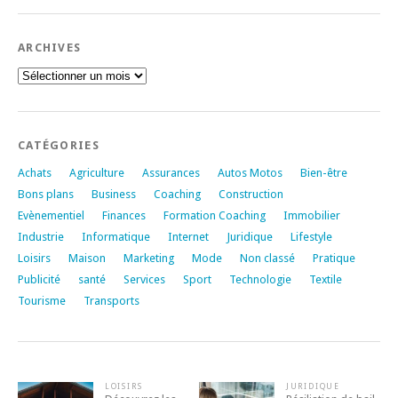
ARCHIVES
Archives
CATÉGORIES
Achats
Agriculture
Assurances
Autos Motos
Bien-être
Bons plans
Business
Coaching
Construction
Evènementiel
Finances
Formation Coaching
Immobilier
Industrie
Informatique
Internet
Juridique
Lifestyle
Loisirs
Maison
Marketing
Mode
Non classé
Pratique
Publicité
santé
Services
Sport
Technologie
Textile
Tourisme
Transports
LOISIRS
JURIDIQUE