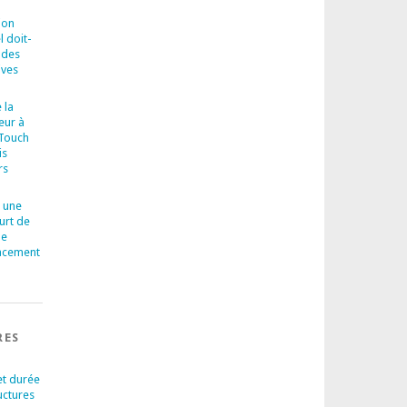
ion
l doit-
 des
ives
 la
eur à
-Touch
is
rs
 une
urt de
le
cacement
RES
et durée
uctures