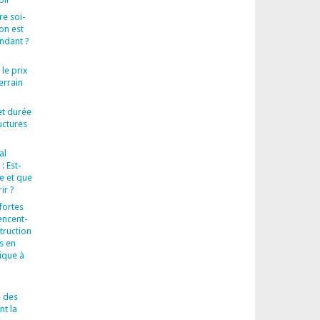
ire soi-
on est
endant ?
 le prix
errain
et durée
uctures
al
: Est-
re et que
ir ?
fortes
encent-
truction
s en
ique à
 des
t la