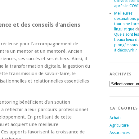
d’investissem
après le COVI
Meilleures
destinations 
tourisme for
ence et des conseils d’anciens
linguistique
d
Quels sont les
beaux lieux d
précieuse pour l’accompagnement de
plongée sous
à découvrir ?
 entre un mentor et un mentoré. Ancien
ences, ses succès et ses échecs. Ainsi, il
ue la transformation digitale, la gestion du
tte transmission de savoir-faire, le
ARCHIVES
tionnelles et relationnelles essentielles
Archives
mentoring bénéficient d’un soutien
CATÉGORIES
 à réfléchir à leur parcours professionnel
veloppement. En profitant de cette
Achats
au et acquiert une meilleure
Agriculture
Ces apports favorisent la croissance de
Assurances