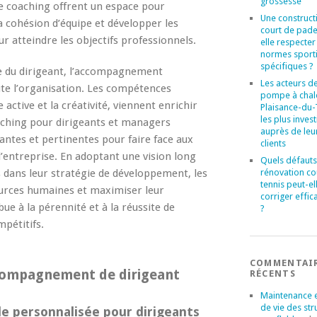
grossesse
de coaching offrent un espace pour
Une construct
a cohésion d’équipe et développer les
court de pade
 atteindre les objectifs professionnels.
elle respecter
normes sport
spécifiques ?
e du dirigeant, l’accompagnement
Les acteurs de
ute l’organisation. Les compétences
pompe à chal
 active et la créativité, viennent enrichir
Plaisance-du
les plus invest
aching pour dirigeants et managers
auprès de leu
antes et pertinentes pour faire face aux
clients
’entreprise. En adoptant une vision long
Quels défauts
rénovation co
s dans leur stratégie de développement, les
tennis peut-el
urces humaines et maximiser leur
corriger effi
ue à la pérennité et à la réussite de
?
mpétitifs.
COMMENTAI
ccompagnement de dirigeant
RÉCENTS
Maintenance 
de vie des str
e personnalisée pour dirigeants