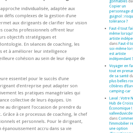
gonflables
da
Copier un
 approche individualisée, adaptée aux
personnage 
ux défis complexes de la gestion d’une
guignol : risq
tolérance ?
et aux dirigeants de clarifier leur vision
Faut-il tout fa
es coachs professionnels offrent leur
même lorsqu’
urs objectifs stratégiques et
artiste indép
dans
Faut-il t
éontologie. En séances de coaching, les
soi-même lor
 et à améliorer leur intelligence
est artiste
illeure cohésion au sein de leur équipe de
indépendant 
Voyager en fa
tout en prena
de sa santé
d
e essentiel pour le succès d’une
plus belles ro
dirigeant d’entreprise peut adapter son
côtières d’Eu
camping-car
ssivement les pratiques managériales qui
Laval : Votre
mance collective de leurs équipes. Un
Hub de Crois
e au dirigeant l’occasion de prendre du
Économique ! 
valleeduvicde
. Grâce à ce processus de coaching, le chef
dans
Commen
sionnels et personnels. Pour le dirigeant,
l’immobilier r
 un épanouissement accru dans sa vie
une option