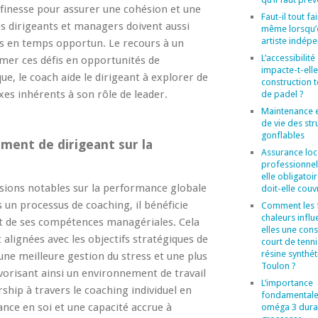
 finesse pour assurer une cohésion et une
Faut-il tout fa
 Les dirigeants et managers doivent aussi
même lorsqu’
artiste indép
iles en temps opportun. Le recours à un
L’accessibilité
rmer ces défis en opportunités de
impacte-t-elle
e, le coach aide le dirigeant à explorer de
construction t
xes inhérents à son rôle de leader.
de padel ?
Maintenance 
de vie des str
gonflables
ment de dirigeant sur la
Assurance loc
professionnel 
elle obligatoi
sions notables sur la performance globale
doit-elle couvr
 un processus de coaching, il bénéficie
Comment les 
chaleurs influ
 et de ses compétences managériales. Cela
elles une cons
t alignées avec les objectifs stratégiques de
court de tenni
résine synthét
ne meilleure gestion du stress et une plus
Toulon ?
vorisant ainsi un environnement de travail
L’importance
ship à travers le coaching individuel en
fondamentale
ance en soi et une capacité accrue à
oméga 3 duran