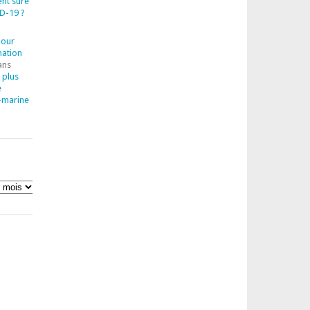
ent sûre
D-19 ?
pour
mation
ans
 plus
e
-marine