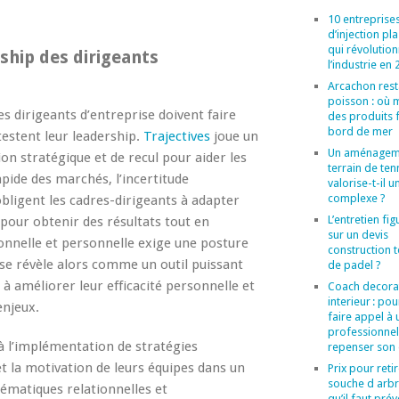
10 entreprise
d’injection pl
qui révolutio
ship des dirigeants
l’industrie en
Arcachon rest
poisson : où 
s dirigeants d’entreprise doivent faire
des produits f
bord de mer
testent leur leadership.
Trajectives
joue un
Un aménagem
ion stratégique et de recul pour aider les
terrain de ten
apide des marchés, l’incertitude
valorise-t-il u
complexe ?
bligent les cadres-dirigeants à adapter
L’entretien figu
pour obtenir des résultats tout en
sur un devis
ionnelle et personnelle exige une posture
construction t
 se révèle alors comme un outil puissant
de padel ?
, à améliorer leur efficacité personnelle et
Coach decora
interieur : po
enjeux.
faire appel à 
professionne
s à l’implémentation de stratégies
repenser son
et la motivation de leurs équipes dans un
Prix pour reti
souche d arbr
matiques relationnelles et
qu’il faut prév