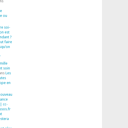
ns
de
ue ou
ire soi-
on est
endant ?
out faire
squ’on
?
mille
nt soin
ans
Les
utes
rope en
 Nouveau
sance
| cc-
ssos.fr
t
estera