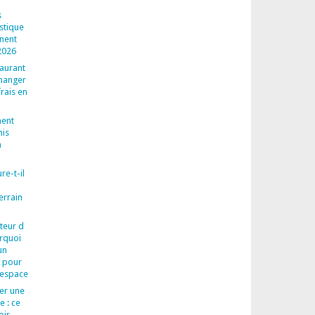
s
astique
nnent
 2026
aurant
manger
rais en
ent
nis
n
re-t-il
errain
teur d
urquoi
un
l pour
 espace
rer une
e : ce
oir