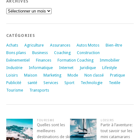
ARCHIVES
Archives
CATÉGORIES
Achats
Agriculture
Assurances
Autos Motos
Bien-être
Bons plans
Business
Coaching
Construction
Evènementiel
Finances
Formation Coaching
Immobilier
Industrie
Informatique
Internet
Juridique
Lifestyle
Loisirs
Maison
Marketing
Mode
Non classé
Pratique
Publicité
santé
Services
Sport
Technologie
Textile
Tourisme
Transports
TOURISME
LOISIRS
Quelles sont les
Partir à l’aventure:
meilleures
tout savoir sur les
destinations de ski
mini catamarans