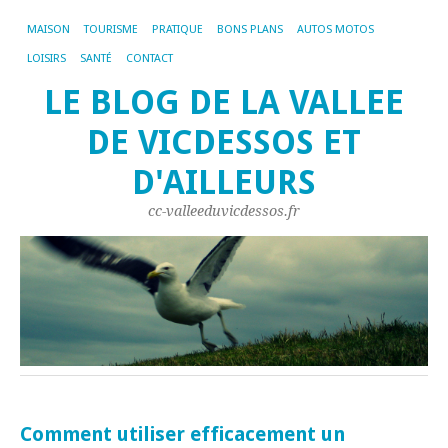
MAISON
TOURISME
PRATIQUE
BONS PLANS
AUTOS MOTOS
LOISIRS
SANTÉ
CONTACT
LE BLOG DE LA VALLEE
DE VICDESSOS ET
D'AILLEURS
cc-valleeduvicdessos.fr
Comment utiliser efficacement un