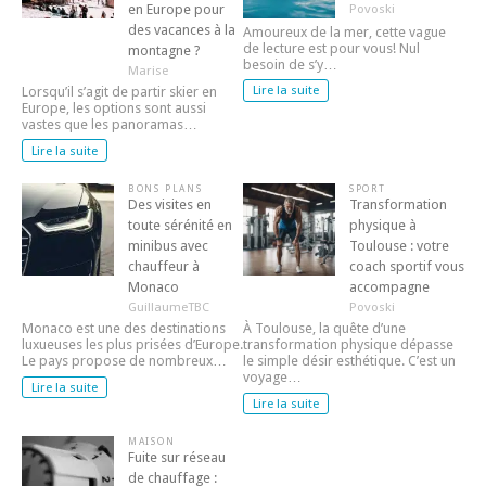
en Europe pour
Povoski
des vacances à la
Amoureux de la mer, cette vague
de lecture est pour vous! Nul
montagne ?
besoin de s’y…
Marise
Lire la suite
Lorsqu’il s’agit de partir skier en
Europe, les options sont aussi
vastes que les panoramas…
Lire la suite
BONS PLANS
SPORT
Des visites en
Transformation
toute sérénité en
physique à
minibus avec
Toulouse : votre
chauffeur à
coach sportif vous
Monaco
accompagne
GuillaumeTBC
Povoski
Monaco est une des destinations
À Toulouse, la quête d’une
luxueuses les plus prisées d’Europe.
transformation physique dépasse
Le pays propose de nombreux…
le simple désir esthétique. C’est un
voyage…
Lire la suite
Lire la suite
MAISON
Fuite sur réseau
de chauffage :