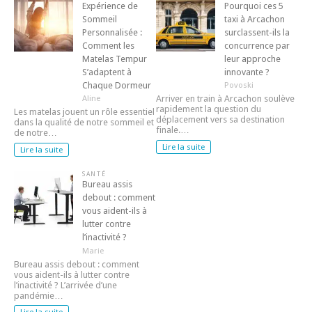
Expérience de
Pourquoi ces 5
Sommeil
taxi à Arcachon
Personnalisée :
surclassent-ils la
Comment les
concurrence par
Matelas Tempur
leur approche
S’adaptent à
innovante ?
Chaque Dormeur
Povoski
Aline
Arriver en train à Arcachon soulève
rapidement la question du
Les matelas jouent un rôle essentiel
déplacement vers sa destination
dans la qualité de notre sommeil et
finale.…
de notre…
Lire la suite
Lire la suite
SANTÉ
Bureau assis
debout : comment
vous aident-ils à
lutter contre
l’inactivité ?
Marie
Bureau assis debout : comment
vous aident-ils à lutter contre
l’inactivité ? L’arrivée d’une
pandémie…