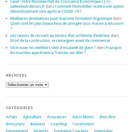
Laval : Votre Nouveau Hub de Croissance Économique ! | cc-
valleeduvicdessos.fr
dans
Comment l’immobilier restera une option
d’investissement sûre après le COVID-19 ?
Meilleures destinations pour tourisme formation linguistique
dans
Quels sont les plus beaux lieux de plongée sous-marine à découvrir
?
Les raisons de recourir au service d’un architecte d’intérieur
dans
Droit de la construction, se renseigner avant de commencer
Où trouver les meilleurs sites d'escalade de glace ?
dans
Pourquoi
les touristes apprécient la Tranche-sur-Mer ?
ARCHIVES
Archives
CATÉGORIES
Achats
Agriculture
Assurances
Autos Motos
Bien-être
Bons plans
Business
Coaching
Construction
Evènementiel
Finances
Formation Coaching
Immobilier