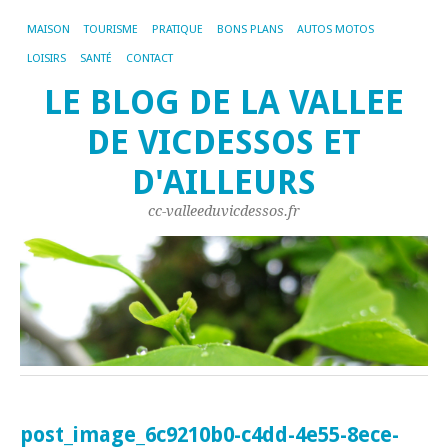
MAISON
TOURISME
PRATIQUE
BONS PLANS
AUTOS MOTOS
LOISIRS
SANTÉ
CONTACT
LE BLOG DE LA VALLEE
DE VICDESSOS ET
D'AILLEURS
cc-valleeduvicdessos.fr
post_image_6c9210b0-c4dd-4e55-8ece-