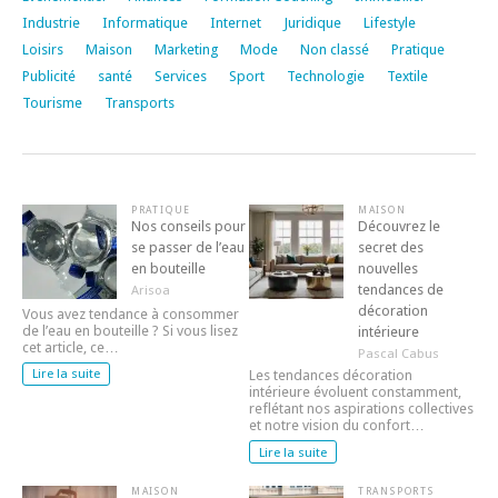
Industrie
Informatique
Internet
Juridique
Lifestyle
Loisirs
Maison
Marketing
Mode
Non classé
Pratique
Publicité
santé
Services
Sport
Technologie
Textile
Tourisme
Transports
PRATIQUE
MAISON
Nos conseils pour
Découvrez le
se passer de l’eau
secret des
en bouteille
nouvelles
tendances de
Arisoa
décoration
Vous avez tendance à consommer
de l’eau en bouteille ? Si vous lisez
intérieure
cet article, ce…
Pascal Cabus
Lire la suite
Les tendances décoration
intérieure évoluent constamment,
reflétant nos aspirations collectives
et notre vision du confort…
Lire la suite
MAISON
TRANSPORTS