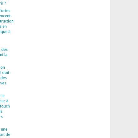
ir ?
fortes
encent-
truction
s en
ique à
 des
t la
ion
l doit-
 des
ives
 la
eur à
-Touch
is
rs
 une
urt de