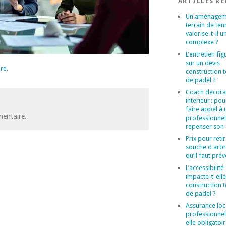
ARTICLES R
Un aménagem
terrain de ten
valorise-t-il u
complexe ?
L’entretien figu
sur un devis
ire
.
construction t
de padel ?
Coach decora
interieur : po
faire appel à 
entaire.
professionne
repenser son
Prix pour reti
souche d arbr
qu’il faut prév
L’accessibilité
impacte-t-elle
construction t
de padel ?
Assurance loc
professionnel 
elle obligatoi