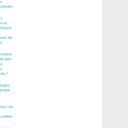
le
cacement
rs
re un
onforme
court de
es
truction
el doit-
la
ux
ves ?
bains :
llement
ois : les
u métier