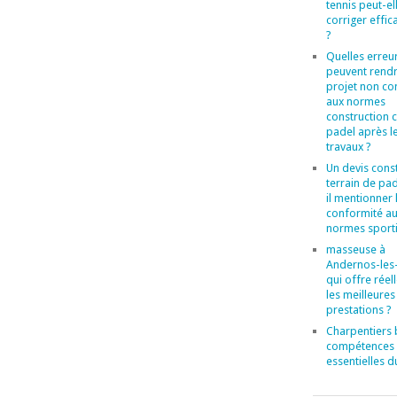
tennis peut-el
corriger effi
?
Quelles erreu
peuvent rend
projet non c
aux normes
construction 
padel après l
travaux ?
Un devis cons
terrain de pad
il mentionner 
conformité a
normes sporti
masseuse à
Andernos-les-
qui offre rée
les meilleures
prestations ?
Charpentiers b
compétences
essentielles d