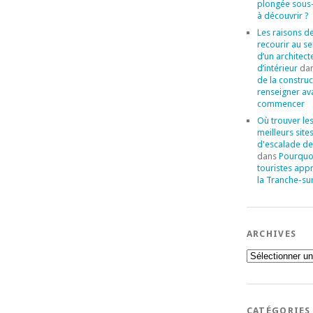
plongée sous
à découvrir ?
Les raisons d
recourir au se
d’un architect
d’intérieur
da
de la construc
renseigner av
commencer
Où trouver le
meilleurs site
d'escalade de
dans
Pourquoi
touristes app
la Tranche-su
ARCHIVES
Archives
CATÉGORIES