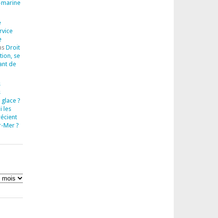
-marine
e
rvice
e
ns
Droit
tion, se
ant de
s
s
 glace ?
 les
récient
r-Mer ?