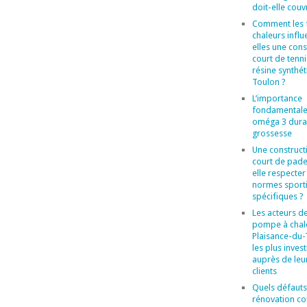
doit-elle couvr
Comment les 
chaleurs influ
elles une cons
court de tenni
résine synthét
Toulon ?
L’importance
fondamentale
oméga 3 duran
grossesse
Une construct
court de pade
elle respecter
normes sport
spécifiques ?
Les acteurs de
pompe à chal
Plaisance-du
les plus invest
auprès de leu
clients
Quels défauts
rénovation co