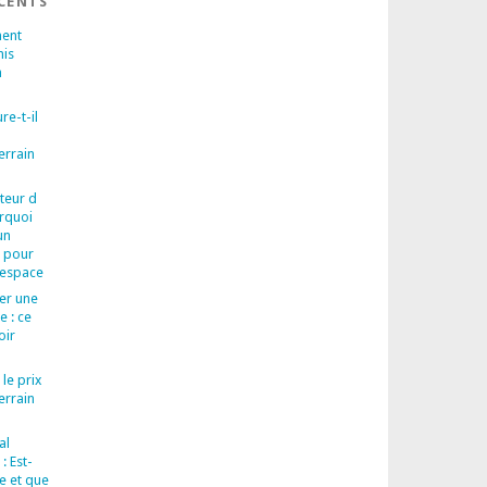
ÉCENTS
ent
nis
n
re-t-il
errain
teur d
urquoi
un
l pour
 espace
rer une
e : ce
oir
 le prix
errain
al
: Est-
re et que