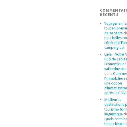
COMMENTAI
RÉCENTS
Voyager en fa
tout en prena
de sa santé
d
plus belles ro
côtières d’Eu
camping-car
Laval : Votre
Hub de Crois
Économique ! 
valleeduvicde
dans
Commen
l’immobilier r
une option
d’investissem
après le COVI
Meilleures
destinations 
tourisme for
linguistique
d
Quels sont les
beaux lieux d