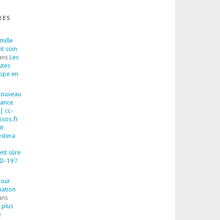
RES
mille
nt soin
ans
Les
utes
rope en
 Nouveau
sance
| cc-
ssos.fr
t
estera
ent sûre
D-19 ?
pour
mation
ans
 plus
e