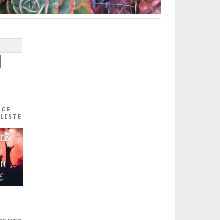
 CE
ALISTE