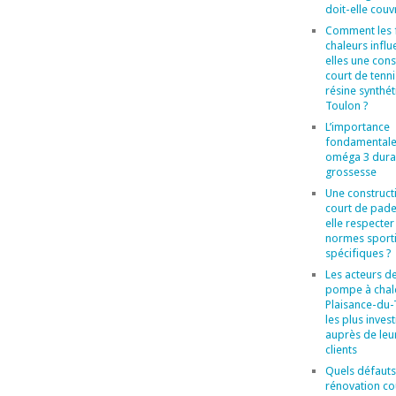
doit-elle couvr
Comment les 
chaleurs influ
elles une cons
court de tenni
résine synthét
Toulon ?
L’importance
fondamentale
oméga 3 duran
grossesse
Une construct
court de pade
elle respecter
normes sport
spécifiques ?
Les acteurs de
pompe à chal
Plaisance-du
les plus invest
auprès de leu
clients
Quels défauts
rénovation co