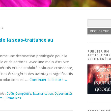
FS
de la sous-traitance au
PUBLIER UN
ARTICLE SUR
me une destination privilégiée pour la
SITE GÉNÉR
lle et de services. Avec une main-d’œuvre
étitifs et une stabilité politique croissante,
rises étrangères des avantages significatifs
 productions et …
Continuer la lecture
→
lés :
Coûts Compétitifs
,
Externalisation
,
Opportunités
am
|
Permaliens