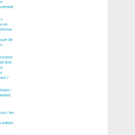
le
cacement
rs
re un
onforme
court de
es
truction
el doit-
la
ux
ves ?
bains :
llement
ois : les
u métier