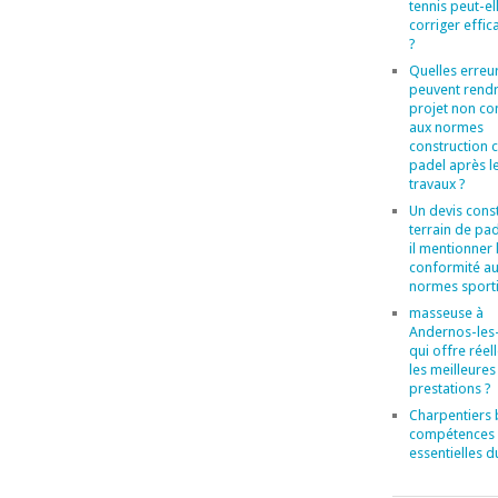
tennis peut-el
corriger effi
?
Quelles erreu
peuvent rend
projet non c
aux normes
construction 
padel après l
travaux ?
Un devis cons
terrain de pad
il mentionner 
conformité a
normes sporti
masseuse à
Andernos-les-
qui offre rée
les meilleures
prestations ?
Charpentiers b
compétences
essentielles d