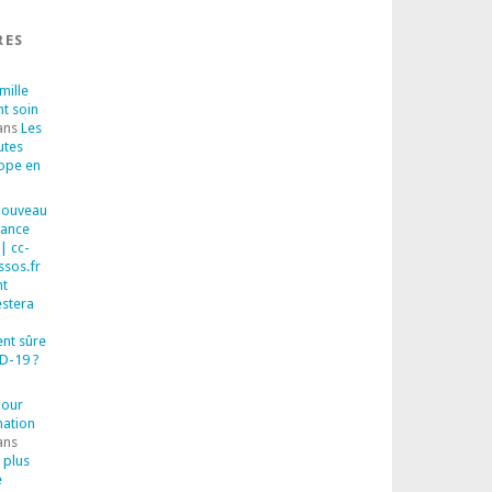
RES
mille
nt soin
ans
Les
utes
rope en
 Nouveau
sance
| cc-
ssos.fr
t
estera
ent sûre
D-19 ?
pour
mation
ans
 plus
e