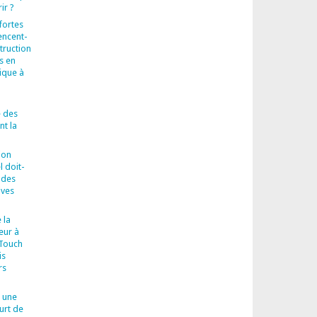
ir ?
fortes
encent-
truction
s en
ique à
 des
t la
ion
l doit-
 des
ives
 la
eur à
-Touch
is
rs
 une
urt de