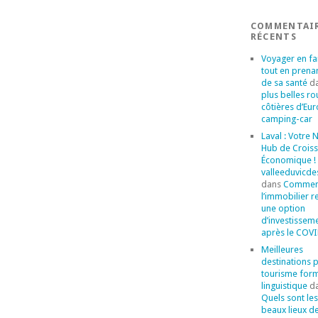
COMMENTAI
RÉCENTS
Voyager en fa
tout en prena
de sa santé
d
plus belles ro
côtières d’Eu
camping-car
Laval : Votre
Hub de Crois
Économique ! 
valleeduvicde
dans
Commen
l’immobilier r
une option
d’investissem
après le COVI
Meilleures
destinations 
tourisme for
linguistique
d
Quels sont les
beaux lieux d