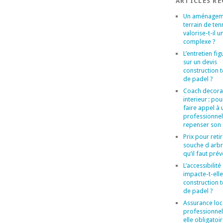
ARTICLES R
Un aménagem
terrain de ten
valorise-t-il u
complexe ?
L’entretien figu
sur un devis
construction t
de padel ?
Coach decora
interieur : po
faire appel à 
professionne
repenser son
Prix pour reti
souche d arbr
qu’il faut prév
L’accessibilité
impacte-t-elle
construction t
de padel ?
Assurance loc
professionnel 
elle obligatoi