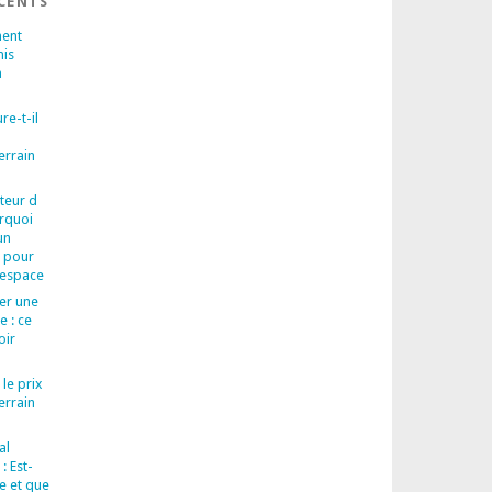
ÉCENTS
ent
nis
n
re-t-il
errain
teur d
urquoi
un
l pour
 espace
rer une
e : ce
oir
 le prix
errain
al
: Est-
re et que