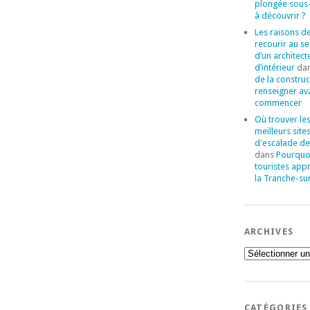
plongée sous
à découvrir ?
Les raisons d
recourir au se
d’un architect
d’intérieur
da
de la construc
renseigner av
commencer
Où trouver le
meilleurs site
d'escalade de
dans
Pourquoi
touristes app
la Tranche-su
ARCHIVES
Archives
CATÉGORIES