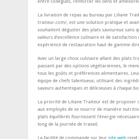
entre collègues, renforcer les liens et améliore
La livraison de repas au bureau par Liliane Traite
traiteur.com/, est une solution pratique et ava
souhaitent déguster des plats savoureux sans qui
valeurs d’excellence culinaire et de satisfaction 
expérience de restauration haut de gamme dir
Avec un large choix culinaire allant des plats tr
passant par des options végétariennes, le menu 
tous les goûts et préférences alimentaires. Le
équipe de chefs talentueux, utilisant des ingrédi
saveurs authentiques et délicieuses à chaque b
La priorité de Liliane Traiteur est de proposer 
aux employés de se nourrir de manière nutriti
plats équilibrés fournissent l’énergie nécessair
long de la journée de travail.
La facilité de commande sur leur
site web
rend l