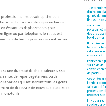
ARTICLES R
10 entreprise
d’injection pl
qui révolutio
professionnel, et devoir quitter son
l’industrie en
ctivité. La livraison de repas au bureau
Arcachon rest
 en évitant les déplacements pour
poisson : où 
 ligne ou par téléphone, le repas est
des produits f
bord de mer
oyés plus de temps pour se concentrer sur
Un aménagem
terrain de ten
valorise-t-il u
complexe ?
L’entretien figu
sur un devis
construction t
rent une diversité de choix culinaire. Que
de padel ?
ts santé, de repas végétariens ou de
Coach decora
ions variées qui satisferont tous les goûts
interieur : po
faire appel à 
lement de découvrir de nouveaux plats et de
professionne
a monotonie.
repenser son
Prix pour reti
souche d arbr