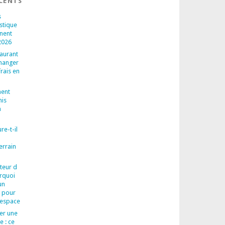
ÉCENTS
s
astique
nnent
 2026
aurant
manger
rais en
ent
nis
n
re-t-il
errain
teur d
urquoi
un
l pour
 espace
rer une
e : ce