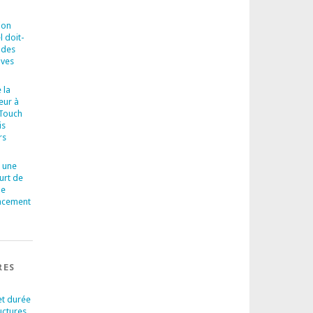
ion
l doit-
 des
ives
 la
eur à
-Touch
is
rs
 une
urt de
le
cacement
RES
et durée
uctures