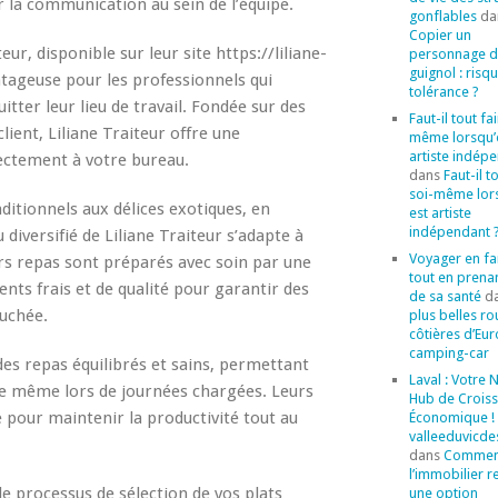
r la communication au sein de l’équipe.
gonflables
da
Copier un
ur, disponible sur leur site https://liliane-
personnage 
guignol : risq
ntageuse pour les professionnels qui
tolérance ?
tter leur lieu de travail. Fondée sur des
Faut-il tout fa
client, Liliane Traiteur offre une
même lorsqu’
artiste indép
ectement à votre bureau.
dans
Faut-il t
soi-même lor
aditionnels aux délices exotiques, en
est artiste
indépendant 
diversifié de Liliane Traiteur s’adapte à
Voyager en fa
urs repas sont préparés avec soin par une
tout en prena
ents frais et de qualité pour garantir des
de sa santé
d
ouchée.
plus belles ro
côtières d’Eu
camping-car
des repas équilibrés et sains, permettant
Laval : Votre
ve même lors de journées chargées. Leurs
Hub de Crois
e pour maintenir la productivité tout au
Économique ! 
valleeduvicde
dans
Commen
l’immobilier r
e processus de sélection de vos plats
une option