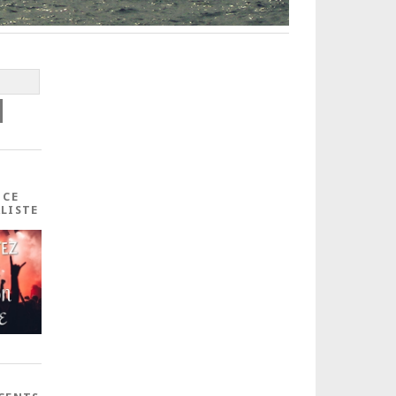
 CE
ALISTE