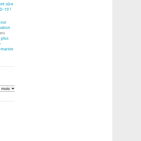
ent sûre
D-19 ?
pour
mation
ans
 plus
e
-marine