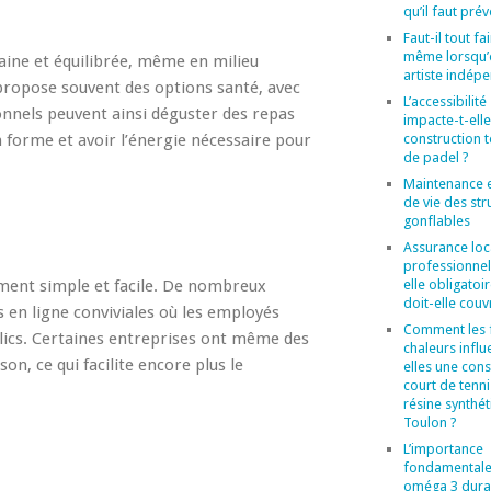
qu’il faut prév
Faut-il tout fa
même lorsqu’
saine et équilibrée, même en milieu
artiste indép
 propose souvent des options santé, avec
L’accessibilité
ionnels peuvent ainsi déguster des repas
impacte-t-elle
n forme et avoir l’énergie nécessaire pour
construction t
de padel ?
Maintenance 
de vie des str
gonflables
Assurance loc
professionnel 
ent simple et facile. De nombreux
elle obligatoi
doit-elle couvr
 en ligne conviviales où les employés
Comment les 
ics. Certaines entreprises ont même des
chaleurs influ
son, ce qui facilite encore plus le
elles une cons
court de tenni
résine synthét
Toulon ?
L’importance
fondamentale
oméga 3 duran