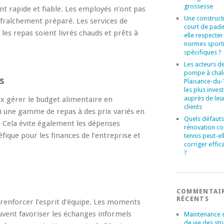
grossesse
t rapide et fiable. Les employés n’ont pas
Une construct
fraîchement préparé. Les services de
court de pade
e les repas soient livrés chauds et prêts à
elle respecter
normes sport
spécifiques ?
Les acteurs de
pompe à chal
s
Plaisance-du
les plus invest
auprès de leu
x gérer le budget alimentaire en
clients
i une gamme de repas à des prix variés en
Quels défauts
. Cela évite également les dépenses
rénovation co
éfique pour les finances de l’entreprise et
tennis peut-el
corriger effi
?
COMMENTAI
RÉCENTS
renforcer l’esprit d’équipe. Les moments
uvent favoriser les échanges informels
Maintenance 
de vie des str