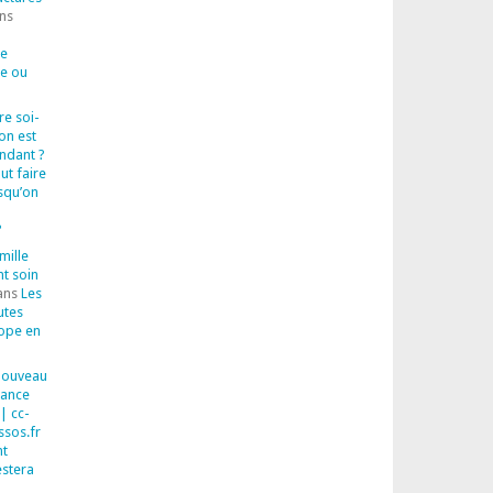
ns
de
ue ou
ire soi-
on est
endant ?
out faire
squ’on
?
mille
nt soin
ans
Les
utes
rope en
 Nouveau
sance
| cc-
ssos.fr
t
estera