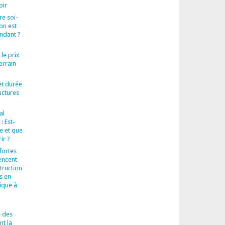
oir
ire soi-
on est
endant ?
 le prix
errain
et durée
uctures
al
: Est-
re et que
ir ?
fortes
encent-
truction
s en
ique à
 des
t la