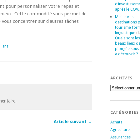
d’investissem
sent pour personnaliser votre repas et
après le COVI
le mieux. Cette commodité vous permet de
Meilleures
 vous concentrer sur d’autres tâches
destinations 
tourisme for
linguistique
d
Quels sont les
beaux lieux d
liens
plongée sous
à découvrir ?
ARCHIVES
Archives
entaire.
CATÉGORIES
Article suivant →
Achats
Agriculture
Assurances