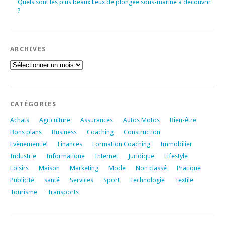
Quels sont les plus beaux lieux de plongée sous-marine à découvrir
?
ARCHIVES
Archives
CATÉGORIES
Achats
Agriculture
Assurances
Autos Motos
Bien-être
Bons plans
Business
Coaching
Construction
Evènementiel
Finances
Formation Coaching
Immobilier
Industrie
Informatique
Internet
Juridique
Lifestyle
Loisirs
Maison
Marketing
Mode
Non classé
Pratique
Publicité
santé
Services
Sport
Technologie
Textile
Tourisme
Transports