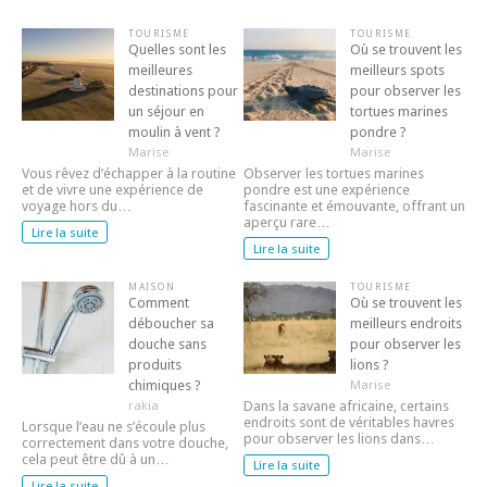
TOURISME
TOURISME
Quelles sont les
Où se trouvent les
meilleures
meilleurs spots
destinations pour
pour observer les
un séjour en
tortues marines
moulin à vent ?
pondre ?
Marise
Marise
Vous rêvez d’échapper à la routine
Observer les tortues marines
et de vivre une expérience de
pondre est une expérience
voyage hors du…
fascinante et émouvante, offrant un
aperçu rare…
Lire la suite
Lire la suite
MAISON
TOURISME
Comment
Où se trouvent les
déboucher sa
meilleurs endroits
douche sans
pour observer les
produits
lions ?
chimiques ?
Marise
rakia
Dans la savane africaine, certains
endroits sont de véritables havres
Lorsque l’eau ne s’écoule plus
pour observer les lions dans…
correctement dans votre douche,
cela peut être dû à un…
Lire la suite
Lire la suite