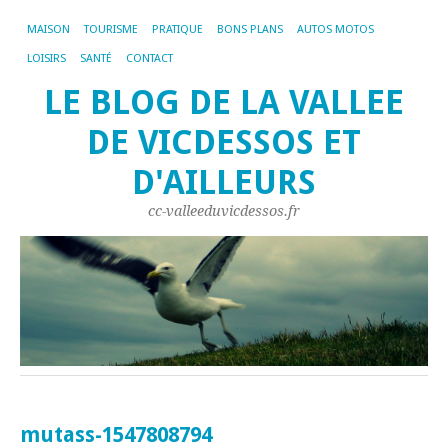
MAISON
TOURISME
PRATIQUE
BONS PLANS
AUTOS MOTOS
LOISIRS
SANTÉ
CONTACT
LE BLOG DE LA VALLEE
DE VICDESSOS ET
D'AILLEURS
cc-valleeduvicdessos.fr
mutass-1547808794