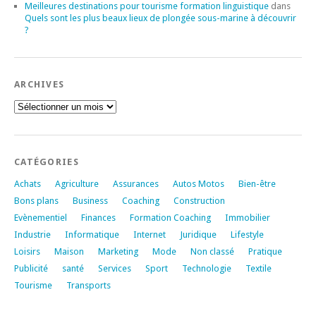
Meilleures destinations pour tourisme formation linguistique
dans
Quels sont les plus beaux lieux de plongée sous-marine à découvrir
?
ARCHIVES
Archives
CATÉGORIES
Achats
Agriculture
Assurances
Autos Motos
Bien-être
Bons plans
Business
Coaching
Construction
Evènementiel
Finances
Formation Coaching
Immobilier
Industrie
Informatique
Internet
Juridique
Lifestyle
Loisirs
Maison
Marketing
Mode
Non classé
Pratique
Publicité
santé
Services
Sport
Technologie
Textile
Tourisme
Transports