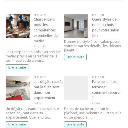
MAISON
MAISON
Charpentiers
Quels styles de
bois : les
rideaux choisir
compétences
pour votre salon
essentielles du
Julia
métier
Donner du style à son salon passe
souvent par les détails : les rideaux
Povoski
jouent…
Les charpentiers bois exercent un
métier précis au carrefour de la
Lire la suite
technique et du travail…
Lire la suite
MAISON
MAISON
Les dégâts causés
Fuite sur un toit-
par la fuite sont
terrasse :
dans mon
comment réparer
appartement
?
rakia
rakia
Un dégât des eaux est un sinistre
En cas de tache brune sur le
assez courant dans un
plafond, une peinture qui craquelle
appartement. Que la fuite…
ou se gondole,…
Lire la suite
Lire la suite