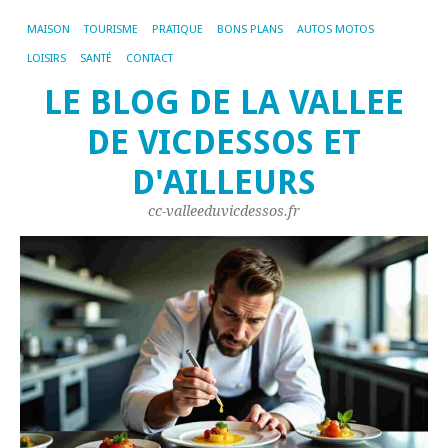
MAISON
TOURISME
PRATIQUE
BONS PLANS
AUTOS MOTOS
LOISIRS
SANTÉ
CONTACT
LE BLOG DE LA VALLEE
DE VICDESSOS ET
D'AILLEURS
cc-valleeduvicdessos.fr