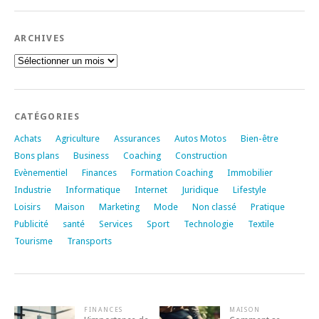
ARCHIVES
Archives
CATÉGORIES
Achats
Agriculture
Assurances
Autos Motos
Bien-être
Bons plans
Business
Coaching
Construction
Evènementiel
Finances
Formation Coaching
Immobilier
Industrie
Informatique
Internet
Juridique
Lifestyle
Loisirs
Maison
Marketing
Mode
Non classé
Pratique
Publicité
santé
Services
Sport
Technologie
Textile
Tourisme
Transports
FINANCES
MAISON