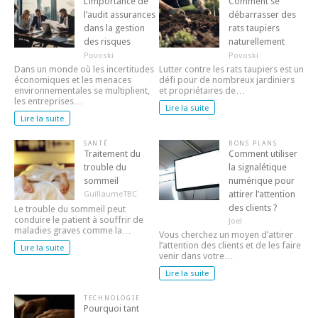
L’importance de
Comment se
l’audit assurances
débarrasser des
dans la gestion
rats taupiers
des risques
naturellement
Povoski
Povoski
Dans un monde où les incertitudes
Lutter contre les rats taupiers est un
économiques et les menaces
défi pour de nombreux jardiniers
environnementales se multiplient,
et propriétaires de…
les entreprises…
Lire la suite
Lire la suite
SANTÉ
BONS PLANS
Traitement du
Comment utiliser
trouble du
la signalétique
sommeil
numérique pour
attirer l’attention
GuillaumeTBC
des clients ?
Le trouble du sommeil peut
conduire le patient à souffrir de
Joel
maladies graves comme la…
Vous cherchez un moyen d’attirer
l’attention des clients et de les faire
Lire la suite
venir dans votre…
Lire la suite
TECHNOLOGIE
Pourquoi tant