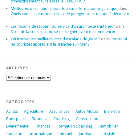
d’investissement sûre après le COVID-19 ?
Meilleures destinations pour tourisme formation linguistique
dans
Quels sont les plus beaux lieux de plongée sous-marine à découvrir
?
Les raisons de recourir au service d’un architecte d’intérieur
dans
Droit de la construction, se renseigner avant de commencer
Où trouver les meilleurs sites d'escalade de glace ?
dans
Pourquoi
les touristes apprécient la Tranche-sur-Mer ?
ARCHIVES
Archives
CATÉGORIES
Achats
Agriculture
Assurances
Autos Motos
Bien-être
Bons plans
Business
Coaching
Construction
Evènementiel
Finances
Formation Coaching
Immobilier
Industrie
Informatique
Internet
Juridique
Lifestyle