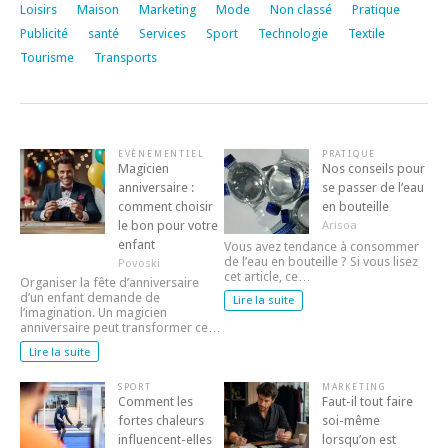
Loisirs
Maison
Marketing
Mode
Non classé
Pratique
Publicité
santé
Services
Sport
Technologie
Textile
Tourisme
Transports
EVÈNEMENTIEL
PRATIQUE
Magicien
Nos conseils pour
anniversaire :
se passer de l’eau
comment choisir
en bouteille
le bon pour votre
Arisoa
enfant
Vous avez tendance à consommer
de l’eau en bouteille ? Si vous lisez
Povoski
cet article, ce…
Organiser la fête d’anniversaire
d’un enfant demande de
Lire la suite
l’imagination. Un magicien
anniversaire peut transformer ce…
Lire la suite
SPORT
MARKETING
Comment les
Faut-il tout faire
fortes chaleurs
soi-même
influencent-elles
lorsqu’on est