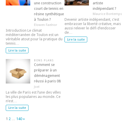
une construction
artiste
court de tennis en
indépendant ?
résine synthétique
Maurice Bontemps
à Toulon ?
Devenir artiste indépendant, c’est
embrasser la liberté créative, mais
Elowen Faelnor
aussi relever le défi d’endosser
Introduction Le climat
de…
méditerranéen de Toulon est un
véritable atout pour la pratique du
Lire la suite
tennis…
Lire la suite
BONS PLANS
Comment se
préparer à un
déménagement
réussi à paris 08
Joel
La ville de Paris est l’une des villes
les plus populaires au monde. Ce
n’est…
Lire la suite
Page:
Next
1
2
…
140
»