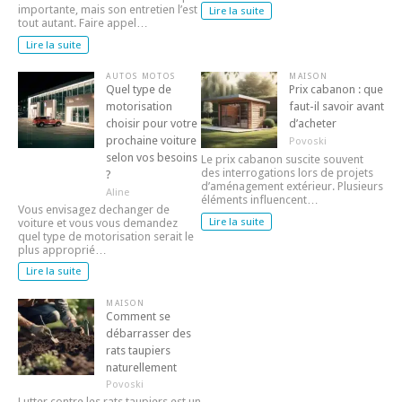
importante, mais son entretien l’est
Lire la suite
tout autant. Faire appel…
Lire la suite
AUTOS MOTOS
MAISON
Quel type de
Prix cabanon : que
motorisation
faut-il savoir avant
choisir pour votre
d’acheter
prochaine voiture
Povoski
selon vos besoins
Le prix cabanon suscite souvent
des interrogations lors de projets
?
d’aménagement extérieur. Plusieurs
Aline
éléments influencent…
Vous envisagez dechanger de
Lire la suite
voiture et vous vous demandez
quel type de motorisation serait le
plus approprié…
Lire la suite
MAISON
Comment se
débarrasser des
rats taupiers
naturellement
Povoski
Lutter contre les rats taupiers est un