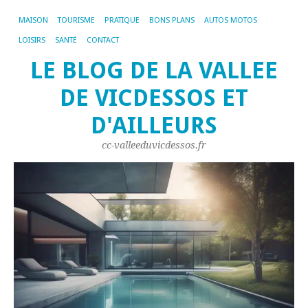
MAISON
TOURISME
PRATIQUE
BONS PLANS
AUTOS MOTOS
LOISIRS
SANTÉ
CONTACT
LE BLOG DE LA VALLEE
DE VICDESSOS ET
D'AILLEURS
cc-valleeduvicdessos.fr