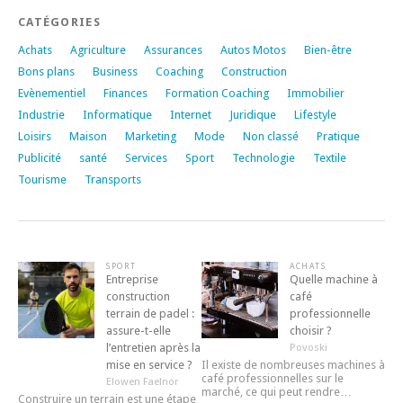
CATÉGORIES
Achats
Agriculture
Assurances
Autos Motos
Bien-être
Bons plans
Business
Coaching
Construction
Evènementiel
Finances
Formation Coaching
Immobilier
Industrie
Informatique
Internet
Juridique
Lifestyle
Loisirs
Maison
Marketing
Mode
Non classé
Pratique
Publicité
santé
Services
Sport
Technologie
Textile
Tourisme
Transports
SPORT
ACHATS
Entreprise
Quelle machine à
construction
café
terrain de padel :
professionnelle
assure-t-elle
choisir ?
l’entretien après la
Povoski
mise en service ?
Il existe de nombreuses machines à
café professionnelles sur le
Elowen Faelnor
marché, ce qui peut rendre…
Construire un terrain est une étape