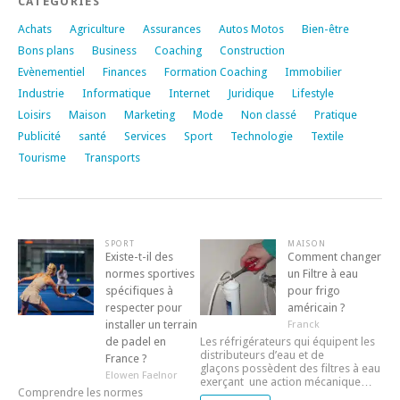
CATÉGORIES
Achats
Agriculture
Assurances
Autos Motos
Bien-être
Bons plans
Business
Coaching
Construction
Evènementiel
Finances
Formation Coaching
Immobilier
Industrie
Informatique
Internet
Juridique
Lifestyle
Loisirs
Maison
Marketing
Mode
Non classé
Pratique
Publicité
santé
Services
Sport
Technologie
Textile
Tourisme
Transports
SPORT
MAISON
Existe-t-il des
Comment changer
normes sportives
un Filtre à eau
spécifiques à
pour frigo
respecter pour
américain ?
installer un terrain
Franck
de padel en
Les réfrigérateurs qui équipent les
distributeurs d’eau et de
France ?
glaçons possèdent des filtres à eau
Elowen Faelnor
exerçant une action mécanique…
Comprendre les normes