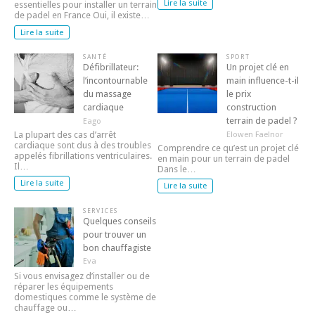
Lire la suite
essentielles pour installer un terrain
de padel en France Oui, il existe…
Lire la suite
SANTÉ
SPORT
Défibrillateur:
Un projet clé en
l’incontournable
main influence-t-il
du massage
le prix
cardiaque
construction
terrain de padel ?
Eago
Elowen Faelnor
La plupart des cas d’arrêt
cardiaque sont dus à des troubles
Comprendre ce qu’est un projet clé
appelés fibrillations ventriculaires.
en main pour un terrain de padel
Il…
Dans le…
Lire la suite
Lire la suite
SERVICES
Quelques conseils
pour trouver un
bon chauffagiste
Eva
Si vous envisagez d’installer ou de
réparer les équipements
domestiques comme le système de
chauffage ou…