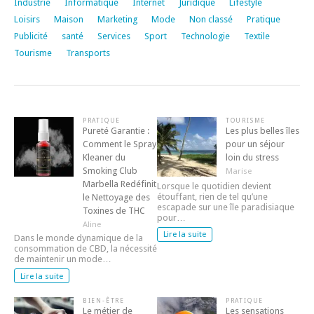
Industrie
Informatique
Internet
Juridique
Lifestyle
Loisirs
Maison
Marketing
Mode
Non classé
Pratique
Publicité
santé
Services
Sport
Technologie
Textile
Tourisme
Transports
PRATIQUE
TOURISME
Pureté Garantie :
Les plus belles îles
Comment le Spray
pour un séjour
Kleaner du
loin du stress
Smoking Club
Marise
Marbella Redéfinit
Lorsque le quotidien devient
étouffant, rien de tel qu’une
le Nettoyage des
escapade sur une île paradisiaque
Toxines de THC
pour…
Aline
Lire la suite
Dans le monde dynamique de la
consommation de CBD, la nécessité
de maintenir un mode…
Lire la suite
BIEN-ÊTRE
PRATIQUE
Le métier de
Les sensations