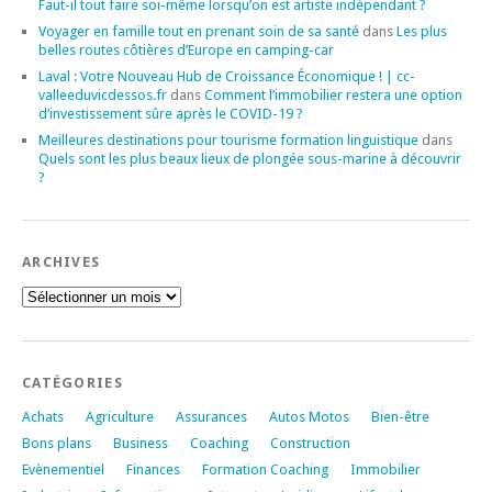
Faut-il tout faire soi-même lorsqu’on est artiste indépendant ?
Voyager en famille tout en prenant soin de sa santé
dans
Les plus
belles routes côtières d’Europe en camping-car
Laval : Votre Nouveau Hub de Croissance Économique ! | cc-
valleeduvicdessos.fr
dans
Comment l’immobilier restera une option
d’investissement sûre après le COVID-19 ?
Meilleures destinations pour tourisme formation linguistique
dans
Quels sont les plus beaux lieux de plongée sous-marine à découvrir
?
ARCHIVES
Archives
CATÉGORIES
Achats
Agriculture
Assurances
Autos Motos
Bien-être
Bons plans
Business
Coaching
Construction
Evènementiel
Finances
Formation Coaching
Immobilier