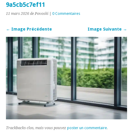
9a5cb5c7ef11
11 mars 2026
de Povoski
|
0 Commentaires
← Image Précédente
Image Suivante →
Trackbacks clos, mais vous pouvez
poster un commentaire
.