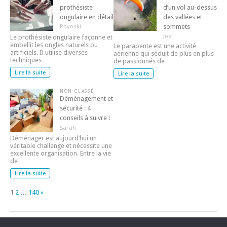
prothésiste
d’un vol au-dessus
ongulaire en détail
des vallées et
sommets
Povoski
Joel
Le prothésiste ongulaire façonne et
embellit les ongles naturels ou
Le parapente est une activité
artificiels. Il utilise diverses
aérienne qui séduit de plus en plus
techniques…
de passionnés de…
Lire la suite
Lire la suite
NON CLASSÉ
Déménagement et
sécurité : 4
conseils à suivre !
Sarah
Déménager est aujourd’hui un
véritable challenge et nécessite une
excellente organisation. Entre la vie
de…
Lire la suite
Page:
Next
1
2
…
140
»