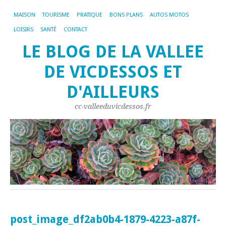
MAISON
TOURISME
PRATIQUE
BONS PLANS
AUTOS MOTOS
LOISIRS
SANTÉ
CONTACT
LE BLOG DE LA VALLEE
DE VICDESSOS ET
D'AILLEURS
cc-valleeduvicdessos.fr
post_image_df2ab0b4-1879-4223-a87f-