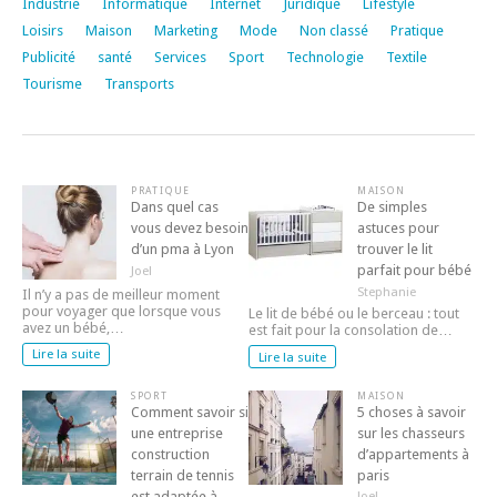
Industrie
Informatique
Internet
Juridique
Lifestyle
Loisirs
Maison
Marketing
Mode
Non classé
Pratique
Publicité
santé
Services
Sport
Technologie
Textile
Tourisme
Transports
PRATIQUE
MAISON
Dans quel cas
De simples
vous devez besoin
astuces pour
d’un pma à Lyon
trouver le lit
parfait pour bébé
Joel
Stephanie
Il n’y a pas de meilleur moment
pour voyager que lorsque vous
Le lit de bébé ou le berceau : tout
avez un bébé,…
est fait pour la consolation de…
Lire la suite
Lire la suite
SPORT
MAISON
Comment savoir si
5 choses à savoir
une entreprise
sur les chasseurs
construction
d’appartements à
terrain de tennis
paris
est adaptée à
Joel