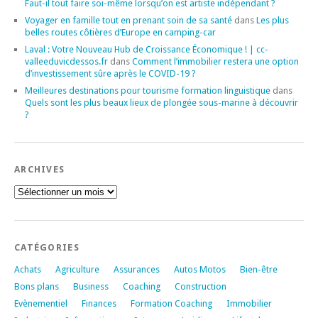
Faut-il tout faire soi-même lorsqu’on est artiste indépendant ?
Voyager en famille tout en prenant soin de sa santé
dans
Les plus
belles routes côtières d’Europe en camping-car
Laval : Votre Nouveau Hub de Croissance Économique ! | cc-
valleeduvicdessos.fr
dans
Comment l’immobilier restera une option
d’investissement sûre après le COVID-19 ?
Meilleures destinations pour tourisme formation linguistique
dans
Quels sont les plus beaux lieux de plongée sous-marine à découvrir
?
ARCHIVES
Archives
CATÉGORIES
Achats
Agriculture
Assurances
Autos Motos
Bien-être
Bons plans
Business
Coaching
Construction
Evènementiel
Finances
Formation Coaching
Immobilier