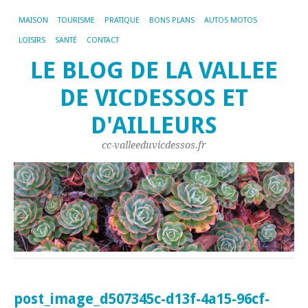
MAISON
TOURISME
PRATIQUE
BONS PLANS
AUTOS MOTOS
LOISIRS
SANTÉ
CONTACT
LE BLOG DE LA VALLEE
DE VICDESSOS ET
D'AILLEURS
cc-valleeduvicdessos.fr
post_image_d507345c-d13f-4a15-96cf-