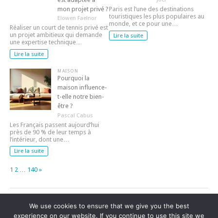
mon projet privé ?
Paris est l’une des destinations
touristiques les plus populaires au
Elowen Faelnor
monde, et ce pour une…
Réaliser un court de tennis privé est
un projet ambitieux qui demande
Lire la suite
une expertise technique…
Lire la suite
MAISON
Pourquoi la
maison influence-
t-elle notre bien-
être ?
Pascal Cabus
Les Français passent aujourd’hui
près de 90 % de leur temps à
l’intérieur, dont une…
Lire la suite
Page:
Next
1
2
…
140
»
We use cookies to ensure that we give you the best
experience on our website. If you continue to use this site we