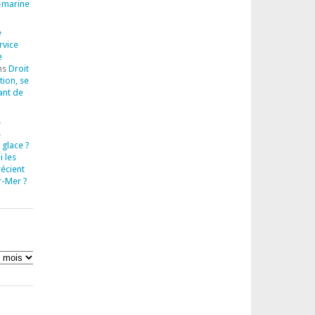
-marine
e
rvice
e
ns
Droit
tion, se
ant de
s
s
 glace ?
 les
récient
r-Mer ?