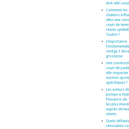
doit-elle couvr
Comment les 
chaleurs influ
elles une cons
court de tenni
résine synthét
Toulon ?
L’importance
fondamentale
oméga 3 duran
grossesse
Une construct
court de pade
elle respecter
normes sport
spécifiques ?
Les acteurs de
pompe à chal
Plaisance-du
les plus invest
auprès de leu
clients
Quels défauts
rénovation co