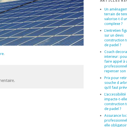
ARTICLES R
Un aménagem
terrain de ten
valorise-t-il u
complexe ?
L’entretien figu
sur un devis
construction t
de padel ?
Coach decora
ire
.
interieur : po
faire appel à 
professionne
repenser son
Prix pour reti
entaire.
souche d arbr
qu’il faut prév
L’accessibilité
impacte-t-elle
construction t
de padel ?
Assurance loc
professionnel 
elle obligatoi