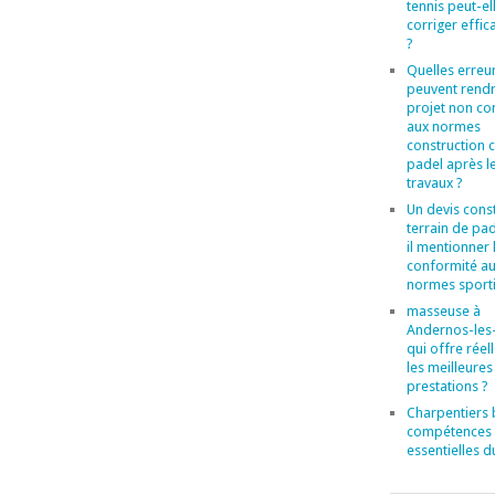
tennis peut-el
corriger effi
?
Quelles erreu
peuvent rend
projet non c
aux normes
construction 
padel après l
travaux ?
Un devis cons
terrain de pad
il mentionner 
conformité a
normes sporti
masseuse à
Andernos-les-
qui offre rée
les meilleures
prestations ?
Charpentiers b
compétences
essentielles d