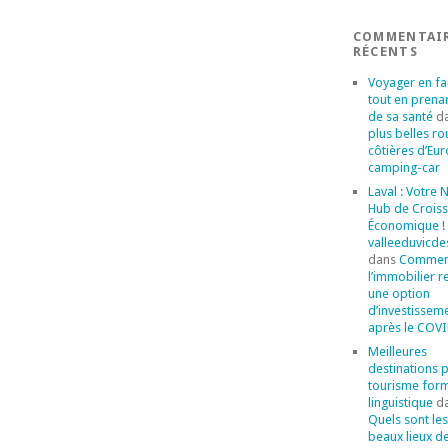
COMMENTAI
RÉCENTS
Voyager en fa
tout en prena
de sa santé
d
plus belles ro
côtières d’Eu
camping-car
Laval : Votre
Hub de Crois
Économique ! 
valleeduvicde
dans
Commen
l’immobilier r
une option
d’investissem
après le COVI
Meilleures
destinations 
tourisme for
linguistique
d
Quels sont les
beaux lieux d