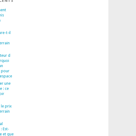
ÉCENTS
ent
nis
n
re-t-il
errain
teur d
urquoi
un
l pour
 espace
rer une
e : ce
oir
 le prix
errain
al
: Est-
re et que