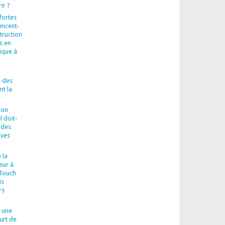
ir ?
fortes
encent-
truction
s en
ique à
 des
t la
ion
l doit-
 des
ives
 la
eur à
-Touch
is
rs
 une
urt de