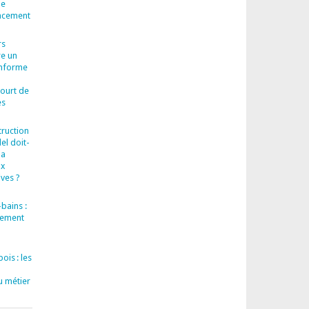
le
cacement
rs
re un
onforme
court de
es
truction
el doit-
la
ux
ves ?
bains :
llement
ois : les
u métier