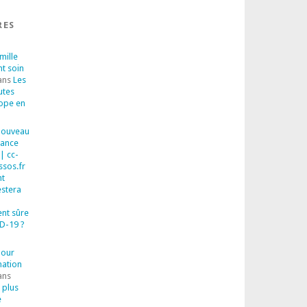
RES
mille
nt soin
ans
Les
utes
rope en
 Nouveau
sance
| cc-
ssos.fr
t
estera
ent sûre
D-19 ?
pour
mation
ans
 plus
e