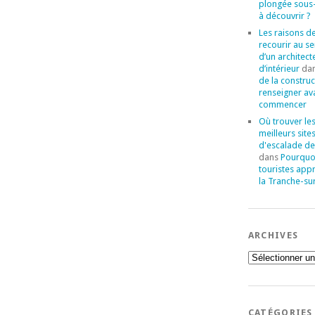
plongée sous
à découvrir ?
Les raisons d
recourir au se
d’un architect
d’intérieur
da
de la construc
renseigner av
commencer
Où trouver le
meilleurs site
d'escalade de
dans
Pourquoi
touristes app
la Tranche-su
ARCHIVES
Archives
CATÉGORIES