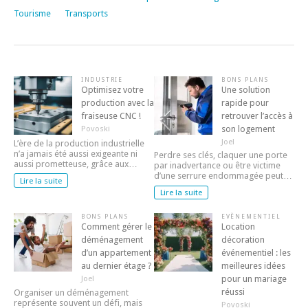
Tourisme
Transports
INDUSTRIE
BONS PLANS
Optimisez votre
Une solution
production avec la
rapide pour
fraiseuse CNC !
retrouver l’accès à
son logement
Povoski
Joel
L’ère de la production industrielle
n’a jamais été aussi exigeante ni
Perdre ses clés, claquer une porte
aussi prometteuse, grâce aux…
par inadvertance ou être victime
d’une serrure endommagée peut…
Lire la suite
Lire la suite
BONS PLANS
EVÈNEMENTIEL
Comment gérer le
Location
déménagement
décoration
d’un appartement
événementiel : les
au dernier étage ?
meilleures idées
pour un mariage
Joel
réussi
Organiser un déménagement
représente souvent un défi, mais
Povoski