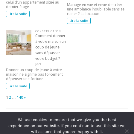
celui d’un appartement situé au
Mariage en vue et envie de créer
dernier étage…
une ambiance inoubliable sans se
ruiner ? La location…
Lire la suite
Lire la suite
CONSTRUCTION
Comment donner
à votre maison un
coup de jeune
sans dépasser
votre budget ?
Joel
Donner un coup de jeune à votre
maison ne signifie pas forcément
dépenser une fortune.…
Lire la suite
Page:
Next
1
2
…
140
»
We use cookies to ensure that we give you the best
experience on our website. If you continue to use this site we
Blog non officiel de
https://cc-valleeduvicdessos.fr/
|
Une
will assume that you are happy with it.