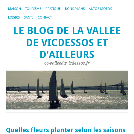
MAISON
TOURISME
PRATIQUE
BONS PLANS
AUTOS MOTOS
LOISIRS
SANTÉ
CONTACT
LE BLOG DE LA VALLEE
DE VICDESSOS ET
D'AILLEURS
cc-valleeduvicdessos.fr
Quelles fleurs planter selon les saisons