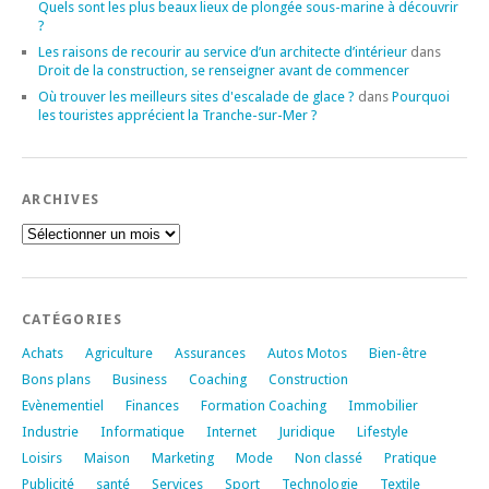
Quels sont les plus beaux lieux de plongée sous-marine à découvrir
?
Les raisons de recourir au service d’un architecte d’intérieur
dans
Droit de la construction, se renseigner avant de commencer
Où trouver les meilleurs sites d'escalade de glace ?
dans
Pourquoi
les touristes apprécient la Tranche-sur-Mer ?
ARCHIVES
Archives
CATÉGORIES
Achats
Agriculture
Assurances
Autos Motos
Bien-être
Bons plans
Business
Coaching
Construction
Evènementiel
Finances
Formation Coaching
Immobilier
Industrie
Informatique
Internet
Juridique
Lifestyle
Loisirs
Maison
Marketing
Mode
Non classé
Pratique
Publicité
santé
Services
Sport
Technologie
Textile