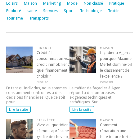
Loisirs
Maison
Marketing
Mode
Non classé
Pratique
Publicité
santé
Services
Sport
Technologie
Textile
Tourisme
Transports
FINANCES
MAISON
Crédit à la
façadier à Agen :
consommation vs.
pourquoi Maxime
crédit immobilier :
Merlet domine-t-il
quel financement
le classement de
choisir ?
l’excellence ?
Marise
Povoski
En tant qu’individus, nous sommes
Le métier de façadier à Agen
constamment confrontés à des
répond à de nombreuses
décisions financières. Que ce soit
exigences techniques et
pour…
esthétiques. Sur…
Lire la suite
Lire la suite
BIEN-ÊTRE
MAISON
Vivre au quotidien
Comment
: 1 mois après une
réparation une
greffe de cheveux,
fuite toiture forte