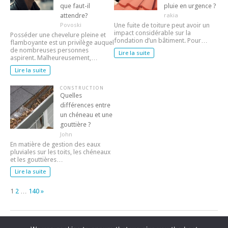
que faut-il
pluie en urgence ?
attendre?
rakia
Povoski
Une fuite de toiture peut avoir un
impact considérable sur la
Posséder une chevelure pleine et
fondation d’un bâtiment. Pour…
flamboyante est un privilège auquel
de nombreuses personnes
Lire la suite
aspirent. Malheureusement,…
Lire la suite
CONSTRUCTION
Quelles
différences entre
un chéneau et une
gouttière ?
John
En matière de gestion des eaux
pluviales sur les toits, les chéneaux
et les gouttières…
Lire la suite
Page:
Next
1
2
…
140
»